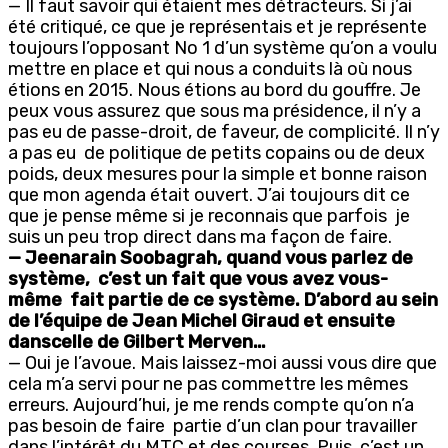
— Il faut savoir qui étaient mes détracteurs. Si j’ai
été critiqué, ce que je représentais et je représente
toujours l’opposant No 1 d’un système qu’on a voulu
mettre en place et qui nous a conduits là où nous
étions en 2015. Nous étions au bord du gouffre. Je
peux vous assurez que sous ma présidence, il n’y a
pas eu de passe-droit, de faveur, de complicité. Il n’y
a pas eu de politique de petits copains ou de deux
poids, deux mesures pour la simple et bonne raison
que mon agenda était ouvert. J’ai toujours dit ce
que je pense même si je reconnais que parfois je
suis un peu trop direct dans ma façon de faire.
— Jeenarain Soobagrah, quand vous parlez de
système, c’est un fait que vous avez vous-
même fait partie de ce système. D’abord au sein
de l’équipe de Jean Michel Giraud et ensuite
danscelle de Gilbert Merven…
— Oui je l’avoue. Mais laissez-moi aussi vous dire que
cela m’a servi pour ne pas commettre les mêmes
erreurs. Aujourd’hui, je me rends compte qu’on n’a
pas besoin de faire partie d’un clan pour travailler
dans l’intérêt du MTC et des courses. Puis, c’est un