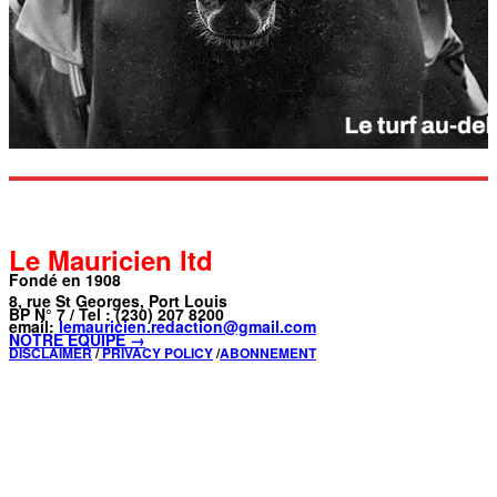
Le Mauricien ltd
Fondé en 1908
8, rue St Georges, Port Louis
BP N° 7 / Tel : (230) 207 8200
email:
lemauricien.redaction@gmail.com
NOTRE ÉQUIPE →
DISCLAIMER
/
PRIVACY POLICY
/
ABONNEMENT