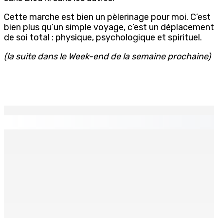
Cette marche est bien un pèlerinage pour moi. C’est
bien plus qu’un simple voyage, c’est un déplacement
de soi total : physique, psychologique et spirituel.
(la suite dans le Week-end de la semaine prochaine)
EN CONTINU
↻
Port-Louis : Un jeune vend de la drogue près du
Marché Central
6 Août 2026 18h00
Un passager mauricien décède à bord d’un vol d’Air
Mauritius