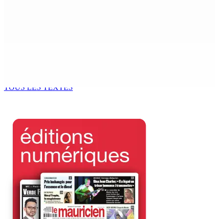
Pèlerinage à Medjugorje et en Turquie
10 Août 2026 15h00
Développement communautaire : Des « éclaireurs » pour
accompagner les habitants au plus près de leurs besoins
10 Août 2026 15h00
TOUS LES TEXTES