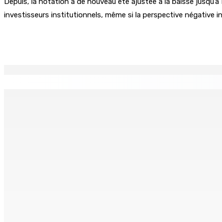
Depuis, la notation a de nouveau été ajustée à la baisse jusqu’
investisseurs institutionnels, même si la perspective négative in
Partager
EN CONTINU
↻
Port-Louis : Un jeune vend de la drogue près du Marché Cen
6 Août 2026 18h00
Adrien Duval a démissionné de ses fonctions d’Opposition 
6 Août 2026 17h52
Antananarivo : 27e Foire internationale de l’économie rural
6 Août 2026 16h00