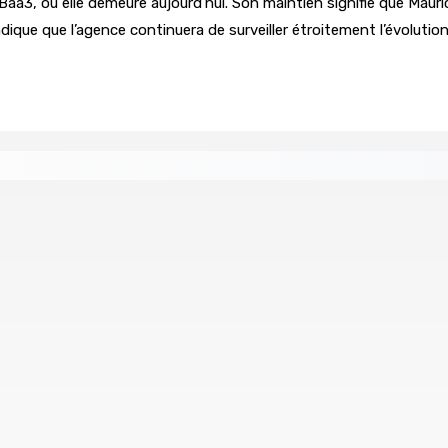
à Baa3, où elle demeure aujourd’hui. Son maintien signifie que M
dique que l’agence continuera de surveiller étroitement l’évolutio
tral
Un passager mauricien décède à bord d’un vol d’Air
6 Août 2026 17h56
Whip et de président du Public Accounts Committee (PAC)
e
Secteur immobilier :Une réflexion autour des prêts des
6 Août 2026 16h00