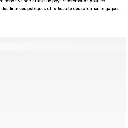
aurice conserve son statut de pays recommandé pour les
n des finances publiques et l’efficacité des réformes engagées.
 Mauritius
tinés à l’investissement locatif