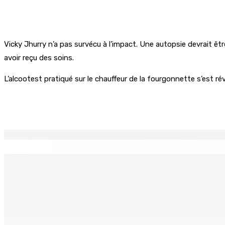
Vicky Jhurry n’a pas survécu à l’impact. Une autopsie devrait êtr
avoir reçu des soins.
L’alcootest pratiqué sur le chauffeur de la fourgonnette s’est rév
Partager
EN CONTINU
↻
CORPS PARA-PUBLICS EDB : Rs 850 000 par mois à Ramdaurs
7 Août 2026 10h00
Région : Stéphanie Anquetil admise à l’African Academy for