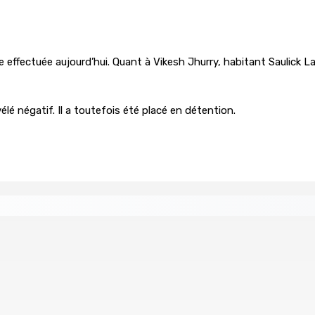
e effectuée aujourd’hui. Quant à Vikesh Jhurry, habitant Saulick La
élé négatif. Il a toutefois été placé en détention.
ingh pour le poste de CEO
Prisons 579 téléphones por
7 Août 2026 09h00
 Women in Political Leadership