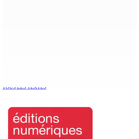
Port-Louis : Un jeune vend de la drogue près du
Marché Central
6 Août 2026 18h00
Un passager mauricien décède à bord d’un vol d’Air
Mauritius
6 Août 2026 17h56
Adrien Duval a démissionné de ses fonctions
d’Opposition Whip et de président du Public Accounts
Committee (PAC)
6 Août 2026 17h52
TOUS LES TEXTES