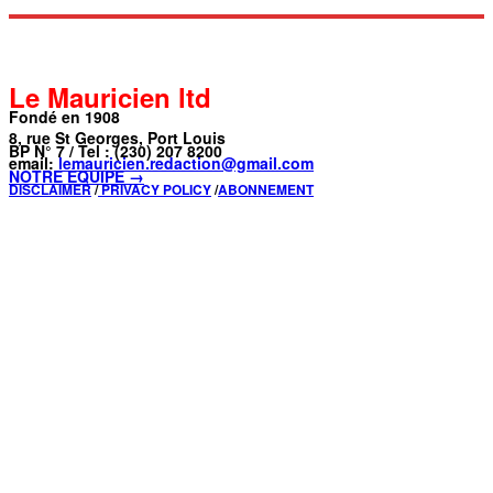
Le Mauricien ltd
Fondé en 1908
8, rue St Georges, Port Louis
BP N° 7 / Tel : (230) 207 8200
email:
lemauricien.redaction@gmail.com
NOTRE ÉQUIPE →
DISCLAIMER
/
PRIVACY POLICY
/
ABONNEMENT