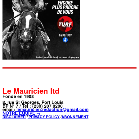
Le Mauricien ltd
Fondé en 1908
8, rue St Georges, Port Louis
BP N° 7 / Tel : (230) 207 8200
email:
lemauricien.redaction@gmail.com
NOTRE ÉQUIPE →
DISCLAIMER
/
PRIVACY POLICY
/
ABONNEMENT