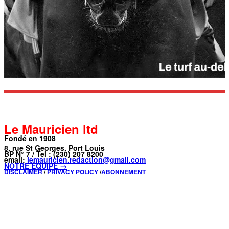
Le Mauricien ltd
Fondé en 1908
8, rue St Georges, Port Louis
BP N° 7 / Tel : (230) 207 8200
email:
lemauricien.redaction@gmail.com
NOTRE ÉQUIPE →
DISCLAIMER
/
PRIVACY POLICY
/
ABONNEMENT