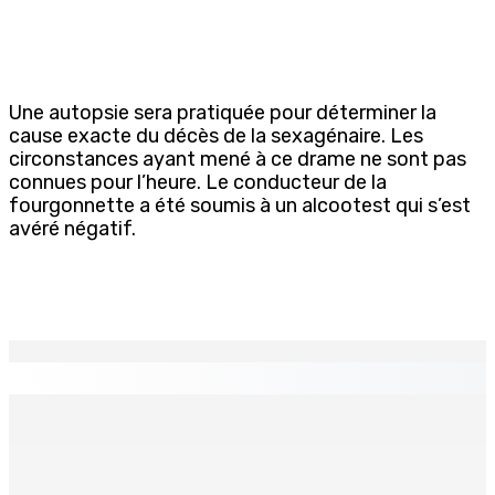
Une autopsie sera pratiquée pour déterminer la
cause exacte du décès de la sexagénaire. Les
circonstances ayant mené à ce drame ne sont pas
connues pour l’heure. Le conducteur de la
fourgonnette a été soumis à un alcootest qui s’est
avéré négatif.
EN CONTINU
↻
TPLink Open Day :MT récompensée pour l’innovation en
matière de wi-fi résidentiel
7 Août 2026 19h00