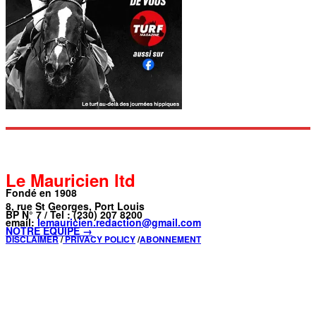
Le Mauricien ltd
Fondé en 1908
8, rue St Georges, Port Louis
BP N° 7 / Tel : (230) 207 8200
email:
lemauricien.redaction@gmail.com
NOTRE ÉQUIPE →
DISCLAIMER
/
PRIVACY POLICY
/
ABONNEMENT