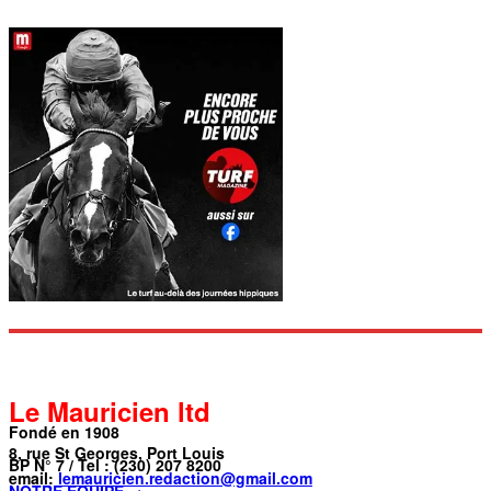
Le Mauricien ltd
Fondé en 1908
8, rue St Georges, Port Louis
BP N° 7 / Tel : (230) 207 8200
email:
lemauricien.redaction@gmail.com
NOTRE ÉQUIPE →