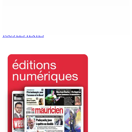
Kugan Parapen, Junior Minister à la Sécurité sociale «
Le processus de décolonisation est toujours inachevé
»
6 Août 2026 13h00
TOUS LES TEXTES