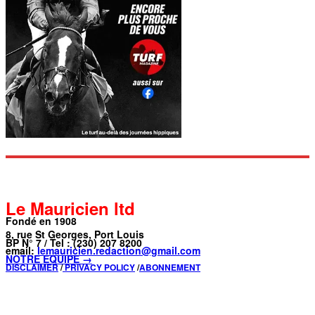
Le Mauricien ltd
Fondé en 1908
8, rue St Georges, Port Louis
BP N° 7 / Tel : (230) 207 8200
email:
lemauricien.redaction@gmail.com
NOTRE ÉQUIPE →
DISCLAIMER
/
PRIVACY POLICY
/
ABONNEMENT