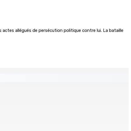
actes allégués de persécution politique contre lui. La bataille
Un jeune vend de la drogue près du Marché Central
8h00