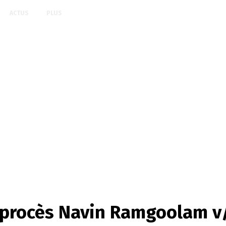
ACTUS
PLUS
e procès Navin Ramgoolam v/