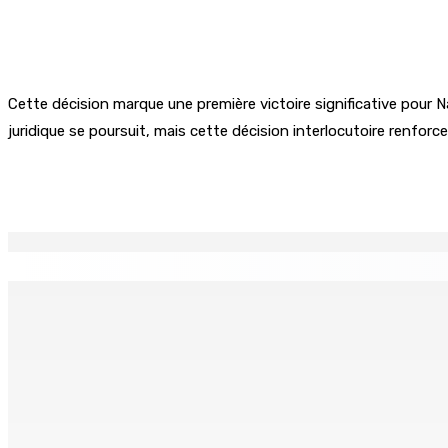
Cette décision marque une première victoire significative pour Na
juridique se poursuit, mais cette décision interlocutoire renforce
Partager
EN CONTINU
↻
Région : Stéphanie Anquetil admise à l’African Academy for
7 Août 2026 08h00
Réforme des pensions | En vue de la promulgation La PKS
7 Août 2026 07h00