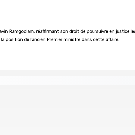
vin Ramgoolam, réaffirmant son droit de poursuivre en justice les 
 la position de l’ancien Premier ministre dans cette affaire.
 Women in Political Leadership
 demande à Gokhool de retenir son Assent
Port-Louis : 
6 Août 2026 1