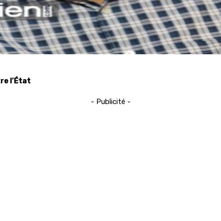
re l’État
- Publicité -