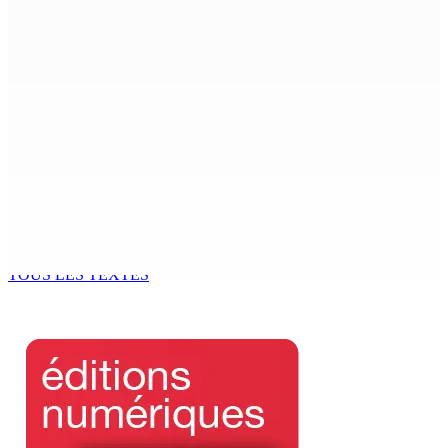
ENTREPRISE — Kumo : Jenna Wong, pâtissière,
sculptrice de douceurs
9 Août 2026 11h00
THÉÂTRE — Ce dimanche 9 à la Trup Sapsiway, Roches-
Brunes : Reprise de “Memwar Zenosid”
9 Août 2026 10h00
AÉROPORT SSR : Une famille interceptée avec Rs 1,5
million en devises
9 Août 2026 10h00
TOUS LES TEXTES