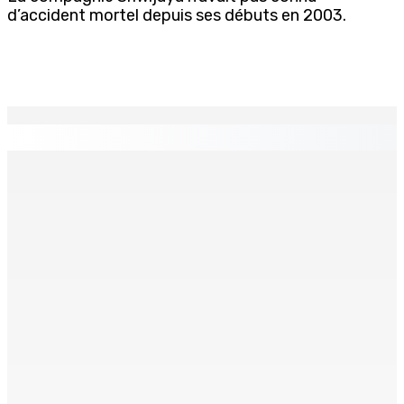
d’accident mortel depuis ses débuts en 2003.
EN CONTINU
↻
CAMP MUSICAL SOLIDAIRE : Huit jeunes Mauriciens
s’envolent pour une aventure aux Seychelles
9 Août 2026 13h00
Les Nouveaux Démocrates : à qui appartient vraiment le
parti ?
9 Août 2026 13h00
Face à la presse : Sydney Pierre : « Je ne regrette pas
mon vote »