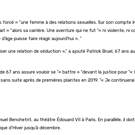
s forcé »
une femme à des relations sexuelles. Sur son compte In
ait »
alors sa carrière. Une aventure qui ne fut
« ni violente, ni 
 d’âge puisse faire réagir aujourd’hui ».
ser une relation de séduction »,
a ajouté Patrick Bruel, 67 ans au
 de 67 ans assure vouloir se
« battre »
devant la justice pour
« 
s sans suite après de premières plaintes en 2019.
« Je continuera
el Benchetrit, au théâtre Édouard VII à Paris. En parallèle, il do
rque d’Hiver jusqu’à décembre.