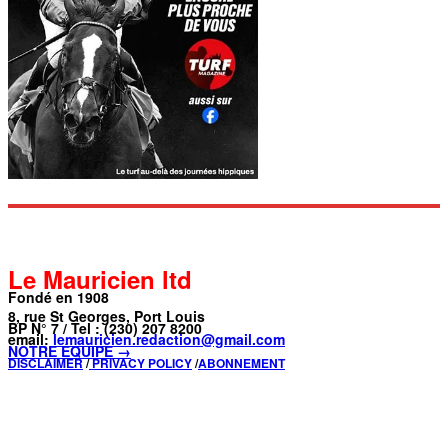
Le Mauricien ltd
Fondé en 1908
8, rue St Georges, Port Louis
BP N° 7 / Tel : (230) 207 8200
email:
lemauricien.redaction@gmail.com
NOTRE ÉQUIPE →
DISCLAIMER
/
PRIVACY POLICY
/
ABONNEMENT