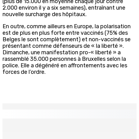
(plus de 15.000 en moyenne chaque jour contre
2.000 environ il y a six semaines), entraînant une
nouvelle surcharge des hôpitaux.
En outre, comme ailleurs en Europe, la polarisation
est de plus en plus forte entre vaccinés (75% des
Belges le sont complètement) et non-vaccinés se
présentant comme défenseurs de « la liberté ».
Dimanche, une manifestation pro-« liberté » a
rassemblé 35.000 personnes à Bruxelles selon la
police. Elle a dégénéré en affrontements avec les
forces de l’ordre.
EN CONTINU
↻
TPLink Open Day :MT récompensée pour l’innovation en
matière de wi-fi résidentiel