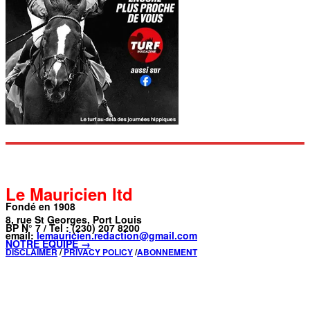
Le Mauricien ltd
Fondé en 1908
8, rue St Georges, Port Louis
BP N° 7 / Tel : (230) 207 8200
email:
lemauricien.redaction@gmail.com
NOTRE ÉQUIPE →
DISCLAIMER
/
PRIVACY POLICY
/
ABONNEMENT