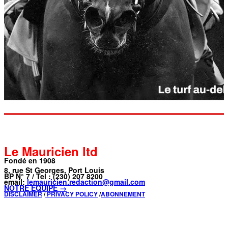
Le Mauricien ltd
Fondé en 1908
8, rue St Georges, Port Louis
BP N° 7 / Tel : (230) 207 8200
email:
lemauricien.redaction@gmail.com
NOTRE ÉQUIPE →
DISCLAIMER
/
PRIVACY POLICY
/
ABONNEMENT