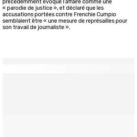
précédemment évoqué l’affaire comme une
« parodie de justice », et déclaré que les
accusations portées contre Frenchie Cumpio
semblaient être « une mesure de représailles pour
son travail de journaliste ».
EN CONTINU
↻
Fléaux sociaux | Conseil des Religions : Mobilisation
nationale en faveur de l’éducation civique et des
valeurs citoyennes
7 Août 2026 18h00
MONTAGNE-LONGUE : Grièvement brûlée après que ses
vêtements ont pris feu
7 Août 2026 17h00