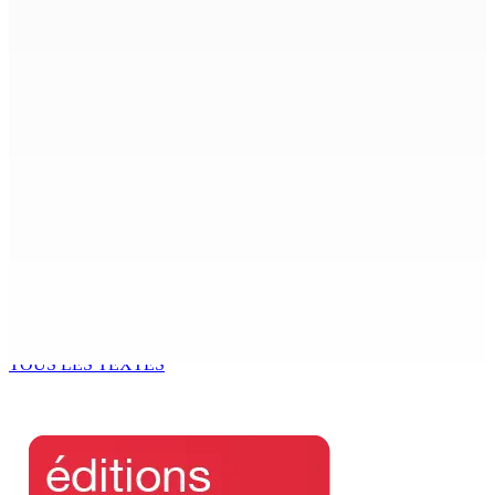
Mauritius’ Second Constitutional Conversation
7 Août 2026 15h00
Franco Quirin : « Une position de stricte neutralité »
7 Août 2026 12h00
Océan Indien | Saisie de 157,5 kg de drogue : L’ex-JM
prend ses distances de la SUV et du gandia
7 Août 2026 11h49
BALACLAVA : Enquête après la découverte d’un corps
calciné à la plage
7 Août 2026 11h21
TOUS LES TEXTES