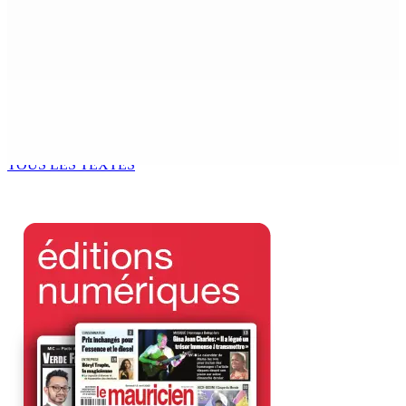
Franco Quirin : « Une position de stricte neutralité »
7 Août 2026 12h00
Océan Indien | Saisie de 157,5 kg de drogue : L’ex-JM
prend ses distances de la SUV et du gandia
7 Août 2026 11h49
TOUS LES TEXTES