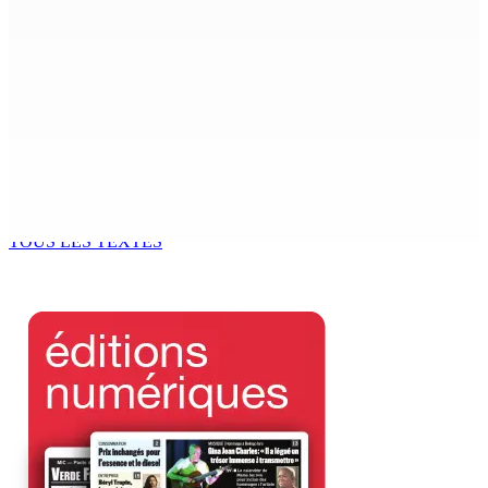
7 Août 2026 15h00
CIMETIÈRE DE BOIS-MARCHAND : Une inconnue inhumée
plus d’un an après son décès dans un accident
7 Août 2026 15h00
Beyond Westminster: The Sydney Pierre episode and
Mauritius’ Second Constitutional Conversation
7 Août 2026 15h00
TOUS LES TEXTES