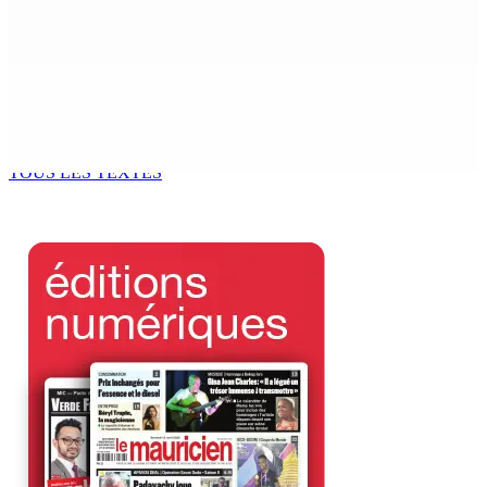
6 Août 2026 14h00
Kugan Parapen, Junior Minister à la Sécurité sociale «
Le processus de décolonisation est toujours inachevé
»
6 Août 2026 13h00
TOUS LES TEXTES