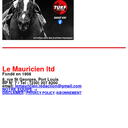
Le Mauricien ltd
Fondé en 1908
8, rue St Georges, Port Louis
BP N° 7 / Tel : (230) 207 8200
email:
lemauricien.redaction@gmail.com
NOTRE ÉQUIPE →
DISCLAIMER
/
PRIVACY POLICY
/
ABONNEMENT