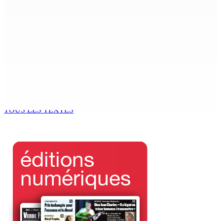
4 Août 2026 19h20
INTERVIEW | Karola Zuël (formatrice) : « L’éducation
sexuelle est une éducation à la vie »
4 Août 2026 16h00
Cinéma : « L’Odyssée d’un peuple », de Selven Naidu
4 Août 2026 15h00
TOUS LES TEXTES