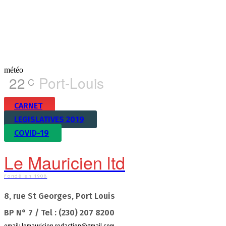
météo
22
Port-Louis
C
CARNET
LEGISLATIVES 2019
COVID-19
Le Mauricien ltd
Fondé en 1908
8, rue St Georges, Port Louis
BP N° 7 / Tel : (230) 207 8200
email:
lemauricien.redaction@gmail.com