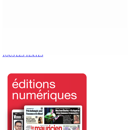
Restauration des écosystèmes marins : Odysseo
Foundation célèbre son 1er anniversaire
6 Sep 2025 09h00
Éducation – “Lev pake retourne” : Surprenante
nomination deCaroline Arekion à la SENA
6 Sep 2025 08h00
TOUS LES TEXTES