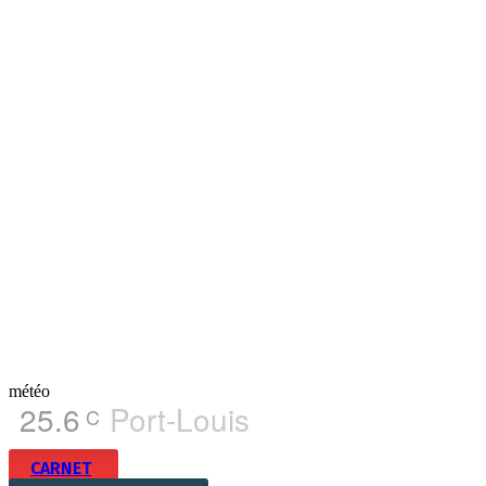
météo
25.6
Port-Louis
C
CARNET