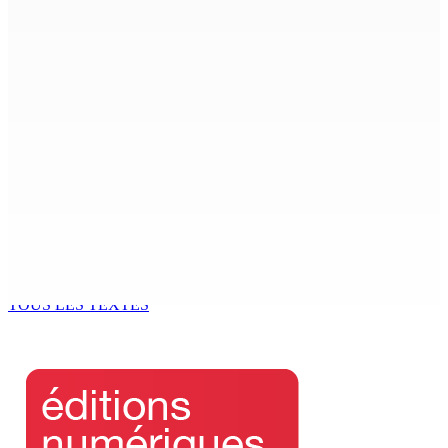
Petit-Raffray — Cambriolage chez un couple : Le fusil
volé retrouvé dans la forêt de Daruty
6 Sep 2025 12h34
Prisons – World Humanitarian Day : Narsinghen : «
Respect des droits et soutien aux délinquants »
6 Sep 2025 11h00
Patrimoine religieux : Prestation de Witness en 2 temps
pour la toiture de Sacré-Cœur
6 Sep 2025 11h00
TOUS LES TEXTES