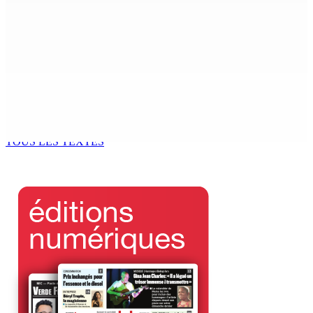
FCC | Opération DeepCode : Pas de caution pour l’ex-
ASP Seewoo et l’inspecteur Deoojee reconduits en
cellule
6 Août 2026 12h00
Port-Louis | Marché Central La grogne des maraîchers
contre les marchands ambulants
6 Août 2026 12h00
TOUS LES TEXTES