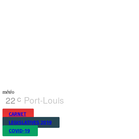
météo
22
Port-Louis
C
CARNET
LEGISLATIVES 2019
COVID-19