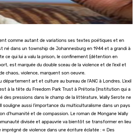
vitent comme autant de variations ses textes poétiques et en
 est né dans un township de Johannesburg en 1944 et a grandi à
 ce qui lui a valu la prison, le confinement (détention en
port, est marquée du double sceau de la violence et de l’exil et
 de chaos, violence, marquent son oeuvre.
u département art et culture au bureau de l’ANC à Londres. L’exil
 est à la tête du Freedom Park Trust à Prétoria (Institution qui a
ué des pressions dans le champ de la littérature, Wally Serote ne
. Il souligne aussi l’importance du multiculturalisme dans un pays
stion d’humanité et de compassion. Le roman de Mongane Wally
mmunauté divisée et appauvrie va bientôt se transformer en lieu
e imprégné de violence dans une écriture éclatée : « Des