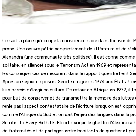
On sait la place qu’occupe la conscience noire dans l’oeuvre de
prose. Une oeuvre pétrie conjointement de littérature et de ré
Alexandra (une communauté très politisée). Il est connu comme po
solitaire, en silence) sous le Terrorism Act en 1969 et représenta
les conséquences se mesurent dans le rapport qu’entretient Sero
Après un séjour en prison, Serote émigre en 1974 aux États-Unis e
lui a permis d’élargir sa culture. De retour en Afrique en 1977, i
pour but de conserver et de transmettre la mémoire des luttes et
renie pas l’aspect contestataire de l’écriture lorsqu’on est opprim
comme l’Afrique du Sud et on sait l’enjeu des langues dans la
Serote, To Every Birth Its Blood, évoque le ghetto d’Alexandra.
de fraternités et de partages entre habitants de quartier et gr