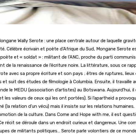
 Mongane Wally Serote : une place centrale autour de laquelle gra
alité. Célèbre écrivain et poète d’Afrique du Sud, Mongane Serote
ète et « soldat » : militant de l’ANC, proche du parti communiste
nt de la renaissance de l’écriture noire. La littérature, sous ce rap
te avec sa propre écriture et son pays ; êtres de ruptures, lieux
t suit des études de filmologie à Columbia. Ensuite, il travaille a
l fonde le MEDU (association d’artistes) au Botswana. Aujourd’hui, il
 les valeurs de ceux qui les ont portées). Si l’apartheid a provoq
é (la relation d’un vécu) mais il insiste sur les relations humaines
 promotion de la culture. Dans Come and Hope with me, il est que
 Ce récit se déroule dans un endroit curieux et dangereux. Une co
oupes de militants politiques… Serote parle volontiers de ce mond