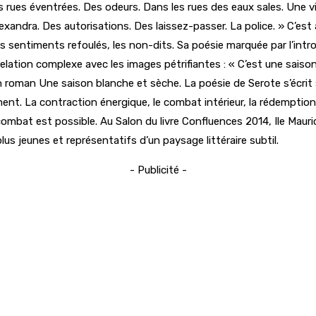
es éventrées. Des odeurs. Dans les rues des eaux sales. Une ville 
xandra. Des autorisations. Des laissez-passer. La police. » C’est al
 sentiments refoulés, les non-dits. Sa poésie marquée par l’intro
 relation complexe avec les images pétrifiantes : « C’est une sais
on roman Une saison blanche et sèche. La poésie de Serote s’écrit
ment. La contraction énergique, le combat intérieur, la rédemption 
ombat est possible. Au Salon du livre Confluences 2014, Ile Mauri
plus jeunes et représentatifs d’un paysage littéraire subtil.
- Publicité -