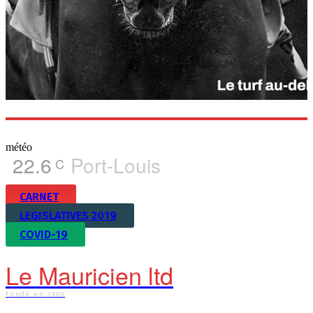
météo
22.6
Port-Louis
C
CARNET
LEGISLATIVES 2019
COVID-19
Le Mauricien ltd
Fondé en 1908