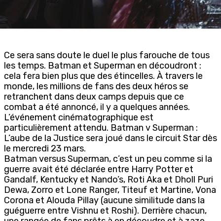
Ce sera sans doute le duel le plus farouche de tous
les temps. Batman et Superman en découdront :
cela fera bien plus que des étincelles. À travers le
monde, les millions de fans des deux héros se
retranchent dans deux camps depuis que ce
combat a été annoncé, il y a quelques années.
L’événement cinématographique est
particulièrement attendu. Batman v Superman :
L’aube de la Justice sera joué dans le circuit Star dès
le mercredi 23 mars.
Batman versus Superman, c’est un peu comme si la
guerre avait été déclarée entre Harry Potter et
Gandalf, Kentucky et Nando’s, Roti Aka et Dholl Puri
Dewa, Zorro et Lone Ranger, Titeuf et Martine, Vona
Corona et Alouda Pillay (aucune similitude dans la
guéguerre entre Vishnu et Roshi). Derrière chacun,
une rangée de fans prêts à en découdre et à zaze