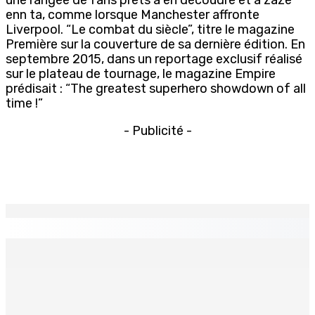
enn ta, comme lorsque Manchester affronte
Liverpool. “Le combat du siècle”, titre le magazine
Première sur la couverture de sa dernière édition. En
septembre 2015, dans un reportage exclusif réalisé
sur le plateau de tournage, le magazine Empire
prédisait : “The greatest superhero showdown of all
time !”
- Publicité -
EN CONTINU
↻
OCÉAN INDIEN — Souveraineté et intégrité territoriales :
Le Chagos Deal à l’agenda des Communes le mardi 9
6 Sep 2025 15h00