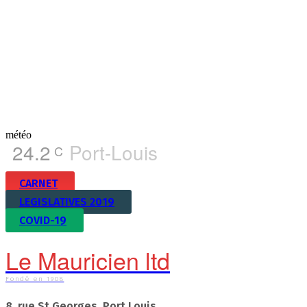
météo
24.2
Port-Louis
C
CARNET
LEGISLATIVES 2019
COVID-19
Le Mauricien ltd
Fondé en 1908
8, rue St Georges, Port Louis