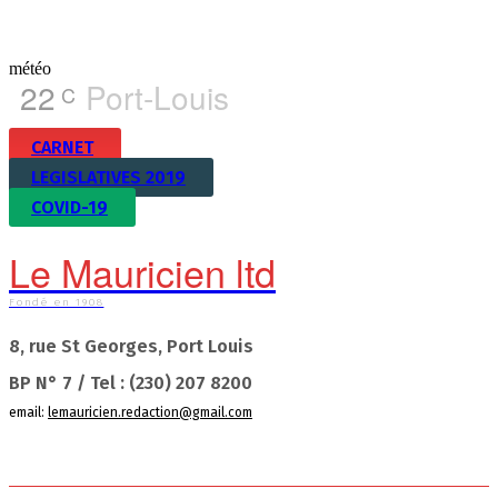
météo
22
Port-Louis
C
CARNET
LEGISLATIVES 2019
COVID-19
Le Mauricien ltd
Fondé en 1908
8, rue St Georges, Port Louis
BP N° 7 / Tel : (230) 207 8200
email:
lemauricien.redaction@gmail.com