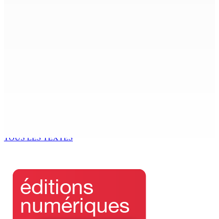
Petit-Raffray — Cambriolage chez un couple : Le fusil
volé retrouvé dans la forêt de Daruty
6 Sep 2025 12h34
Prisons – World Humanitarian Day : Narsinghen : «
Respect des droits et soutien aux délinquants »
6 Sep 2025 11h00
Patrimoine religieux : Prestation de Witness en 2 temps
pour la toiture de Sacré-Cœur
6 Sep 2025 11h00
TOUS LES TEXTES