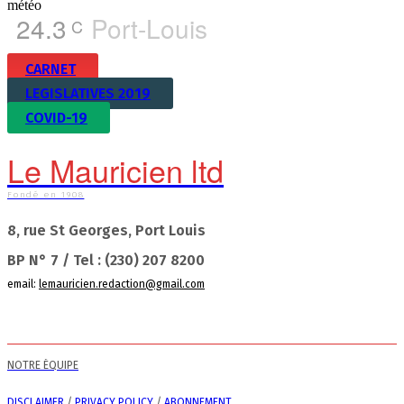
météo
24.3
Port-Louis
C
CARNET
LEGISLATIVES 2019
COVID-19
Le Mauricien ltd
Fondé en 1908
8, rue St Georges, Port Louis
BP N° 7 / Tel : (230) 207 8200
email:
lemauricien.redaction@gmail.com
NOTRE ÉQUIPE
DISCLAIMER
/
PRIVACY POLICY
/
ABONNEMENT