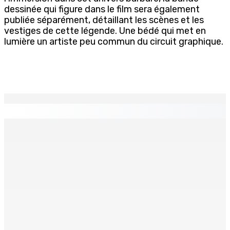
dessinée qui figure dans le film sera également
publiée séparément, détaillant les scènes et les
vestiges de cette légende. Une bédé qui met en
lumière un artiste peu commun du circuit graphique.
EN CONTINU
↻
Joe Lesjongard dépose une motion de privilège visant
la députée Leu-Govind après la PNQ
4 Août 2026 13h25
Réunion des délégués | À la GTU House — Vijay
Bundhun élu président du Conseil des Syndicats
4 Août 2026 13h00