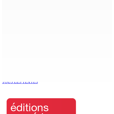
4 Août 2026 10h04
Comment des modèles rebelles d’OpenAI ont lancé une
cyberattaque futuriste !
4 Août 2026 10h00
INCE (Mauritius) Ltd célèbre ses 10 ans
4 Août 2026 09h37
Festival des vocations et ordination — Mgr Durhône : «
Vivre l’écoute pour le prêtre, c’est vivre le
discernement »
4 Août 2026 09h00
TOUS LES TEXTES