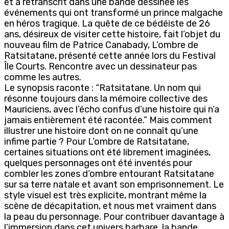
et a retranscrit dans une bande dessinée les
événements qui ont transformé un prince malgache
en héros tragique. La quête de ce bédéiste de 26
ans, désireux de visiter cette histoire, fait l’objet du
nouveau film de Patrice Canabady, L’ombre de
Ratsitatane, présenté cette année lors du Festival
Île Courts. Rencontre avec un dessinateur pas
comme les autres.
Le synopsis raconte : “Ratsitatane. Un nom qui
résonne toujours dans la mémoire collective des
Mauriciens, avec l’écho confus d’une histoire qui n’a
jamais entièrement été racontée.” Mais comment
illustrer une histoire dont on ne connaît qu’une
infime partie ? Pour L’ombre de Ratsitatane,
certaines situations ont été librement imaginées,
quelques personnages ont été inventés pour
combler les zones d’ombre entourant Ratsitatane
sur sa terre natale et avant son emprisonnement. Le
style visuel est très explicite, montrant même la
scène de décapitation, et nous met vraiment dans
la peau du personnage. Pour contribuer davantage à
l’immersion dans cet univers barbare, la bande