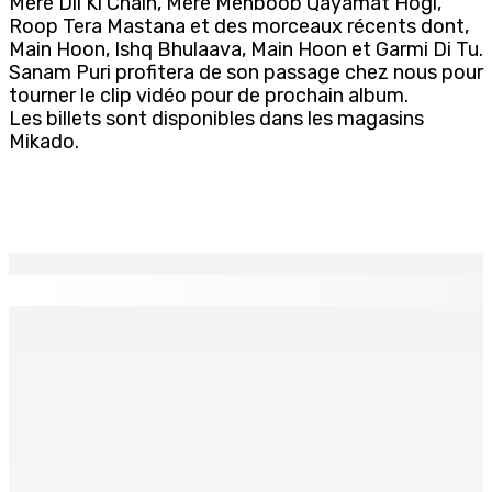
Mere Dil Ki Chain, Mere Mehboob Qayamat Hogi,
Roop Tera Mastana et des morceaux récents dont,
Main Hoon, Ishq Bhulaava, Main Hoon et Garmi Di Tu.
Sanam Puri profitera de son passage chez nous pour
tourner le clip vidéo pour de prochain album.
Les billets sont disponibles dans les magasins
Mikado.
EN CONTINU
↻
Accusé d’être trop addictif et de nuire à la santé
mentale des adolescents, le réseau social Tiktok évite
trois procès embarrassants grâce à un...
5 Août 2026 09h07
Dessertes inter-îles — MK fait revenir le vol MK124 vers
Maurice