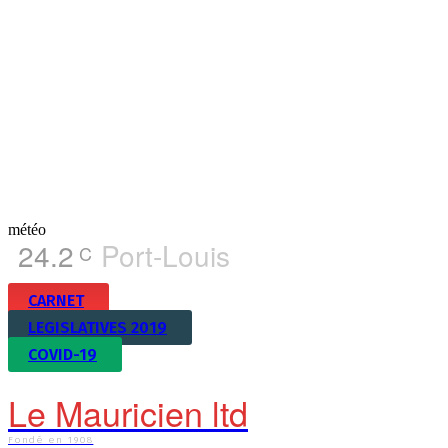
météo
24.2
Port-Louis
C
CARNET
LEGISLATIVES 2019
COVID-19
Le Mauricien ltd
Fondé en 1908