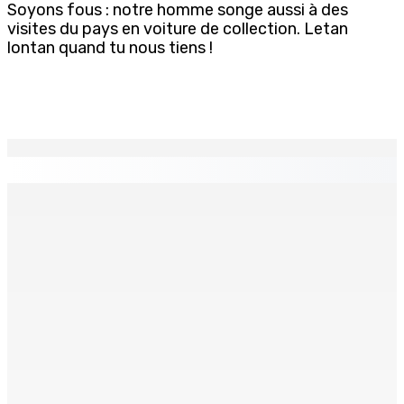
Soyons fous : notre homme songe aussi à des
visites du pays en voiture de collection. Letan
lontan quand tu nous tiens !
EN CONTINU
↻
Natation – Dans une lettre vendredi : Cédric Bathfield
démissionne comme président de la FMN
9 Août 2026 17h00
Héros d’un jour
Recomposition à l’opposition
9 Août 2026 15h00
9 Août 2026 15h00
Kolos Cement : 20 nouveaux diplômés de l’École des
Maçons