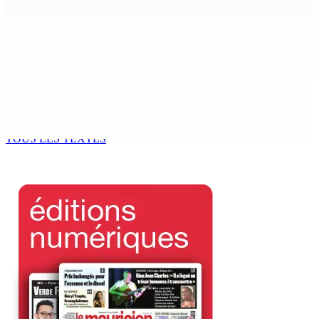
The Chase : Heevesh Bissessur, 21 ans, fait son entrée
dans le monde littéraire
9 Août 2026 12h00
Tourisme | Patrimoine naturel exceptionnel Île-aux-
Cerfs : un plan de régénération durable
9 Août 2026 12h00
TOUS LES TEXTES