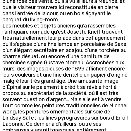
d’une rose des vents, qu’il a vu ailleurs à Maurice, et
que le visiteur trouvera ici reconstituée en pierre
dans l’entrée de la cour, ou en bois égayant le
parquet du living-room.
Les meubles et objets anciens qu’a rassemblés
l’antiquaire nomade qu’est Josette Krieff trouvent
très naturellement leur place dans cet agencement,
qu’il s’agisse d’une fine lampe en porcelaine de Saxe,
d’un élégant secrétaire en acajou, d’une torchère au
charme désuet, ou encore d’une garniture de
cheminée signée Gustave Moreau. Accrochées aux
murs, des images pieuses de 1899 affichent encore
leurs couleurs et une fine dentelle en papier d’origine
malgré leur très grand âge. Une amusante image
d’Épinal sur le paiement à crédit se révèle fort à
propos au secrétariat de la société, où il est très
souvent question d’argent… Mais elle est à vendre
tout comme les peintures traditionnelles de Michael
Wong, les peintures ornementales sur soie de
Lindsay Sal et les fines pyrogravures sur bois d’Erroll
Labonne. Ce dernier a d’ailleurs, outre ses
ombreuses vues pittoresques, entièrement