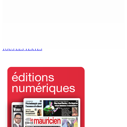
Prisons – World Humanitarian Day : Narsinghen : «
Respect des droits et soutien aux délinquants »
6 Sep 2025 11h00
Patrimoine religieux : Prestation de Witness en 2 temps
pour la toiture de Sacré-Cœur
6 Sep 2025 11h00
TOUS LES TEXTES