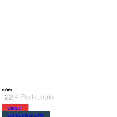
météo
22
Port-Louis
C
CARNET
LEGISLATIVES 2019