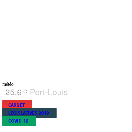
météo
25.6
Port-Louis
C
CARNET
LEGISLATIVES 2019
COVID-19