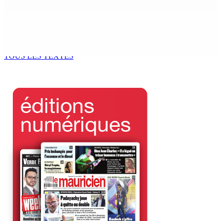
6 Sep 2025 10h00
Restauration des écosystèmes marins : Odysseo
Foundation célèbre son 1er anniversaire
6 Sep 2025 09h00
TOUS LES TEXTES