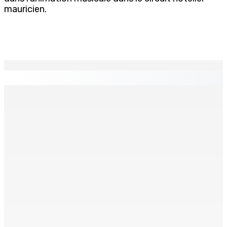
mauricien.
EN CONTINU
↻
PLAISANCE — Station expérimentale : Un verger
stratégique au nom de la sécurité alimentaire
8 Août 2026 13h00
POLICE — Après une opération à Vallée-des-Prêtres : Rs
7 M « envolées » en route vers les Casernes centrales
8 Août 2026 12h00
Le Fron Militan Progresis, face à la presse ce samedi au
Hennessy Park Hotel