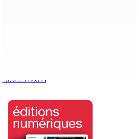
Govind du Parlement
8 Août 2026 09h31
Recrudescence des vols : 22 suspects interpellés lors
d’une vaste opération de la CID
8 Août 2026 09h00
Corps para-publics | Procurements — CEB : L’IRP annule
l’octroi d’un contrat de Rs 36,7 M
8 Août 2026 07h00
TOUS LES TEXTES