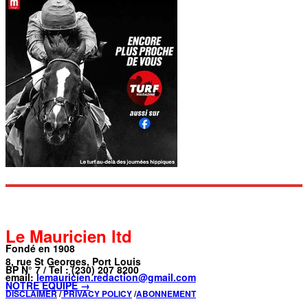
Le Mauricien ltd
Fondé en 1908
8, rue St Georges, Port Louis
BP N° 7 / Tel : (230) 207 8200
email:
lemauricien.redaction@gmail.com
NOTRE ÉQUIPE →
DISCLAIMER
/
PRIVACY POLICY
/
ABONNEMENT