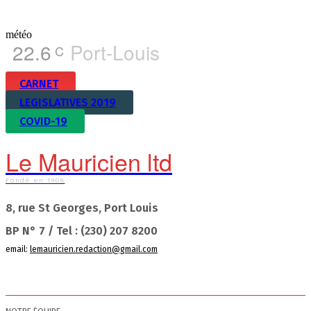
météo
22.6
Port-Louis
C
CARNET
LEGISLATIVES 2019
COVID-19
Le Mauricien ltd
Fondé en 1908
8, rue St Georges, Port Louis
BP N° 7 / Tel : (230) 207 8200
email:
lemauricien.redaction@gmail.com