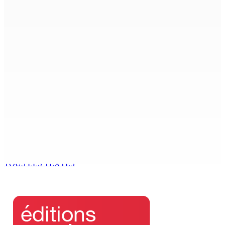
6 Sep 2025 12h35
Petit-Raffray — Cambriolage chez un couple : Le fusil
volé retrouvé dans la forêt de Daruty
6 Sep 2025 12h34
Prisons – World Humanitarian Day : Narsinghen : «
Respect des droits et soutien aux délinquants »
6 Sep 2025 11h00
Patrimoine religieux : Prestation de Witness en 2 temps
pour la toiture de Sacré-Cœur
6 Sep 2025 11h00
TOUS LES TEXTES