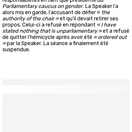
Parliamentary caucus on gender
. La Speaker l’a
alors mis en garde, l’accusant de défier «
the
authority of the chair »
et qu’il devait retirer ses
propos. Celui-ci a refusé en répondant
« I have
stated nothing that is unparliamentary »
et a refusé
de quitter l’hémicycle après avoir été
« ordered out
»
par la Speaker. La séance a finalement été
suspendue.
EN CONTINU
↻
PLAISANCE — Station expérimentale : Un verger
stratégique au nom de la sécurité alimentaire
8 Août 2026 13h00