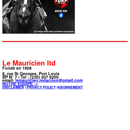
Le Mauricien ltd
Fondé en 1908
8, rue St Georges, Port Louis
BP N° 7 / Tel : (230) 207 8200
email:
lemauricien.redaction@gmail.com
NOTRE ÉQUIPE →
DISCLAIMER
/
PRIVACY POLICY
/
ABONNEMENT