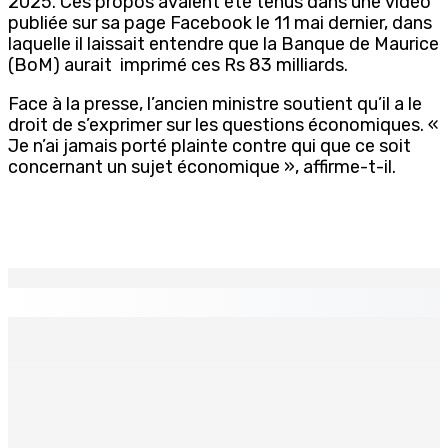
2025. Ces propos avaient été tenus dans une vidéo
publiée sur sa page Facebook le 11 mai dernier, dans
laquelle il laissait entendre que la Banque de Maurice
(BoM) aurait imprimé ces Rs 83 milliards.
Face à la presse, l’ancien ministre soutient qu’il a le
droit de s’exprimer sur les questions économiques. «
Je n’ai jamais porté plainte contre qui que ce soit
concernant un sujet économique », affirme-t-il.
EN CONTINU
↻
TPLink Open Day :MT récompensée pour l’innovation en
matière de wi-fi résidentiel
7 Août 2026 19h00