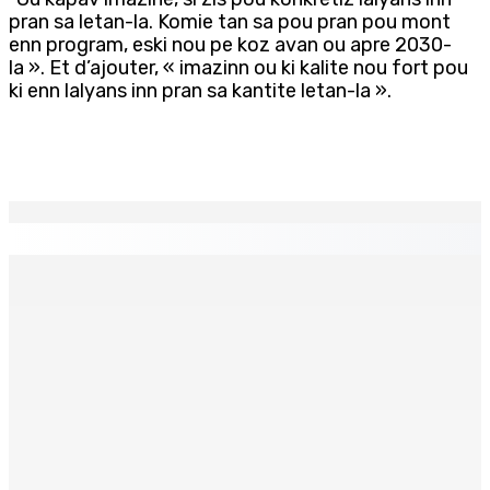
pran sa letan-la. Komie tan sa pou pran pou mont
enn program, eski nou pe koz avan ou apre 2030-
la ». Et d’ajouter, « imazinn ou ki kalite nou fort pou
ki enn lalyans inn pran sa kantite letan-la ».
EN CONTINU
↻
Who cares ?
6 Août 2026 12h23
FCC | Opération DeepCode : Pas de caution pour l’ex-
ASP Seewoo et l’inspecteur Deoojee reconduits en
cellule
6 Août 2026 12h00