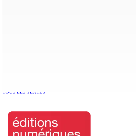
FCC | Réseau d’importation de drogue : Steven Moothoocur
7 Août 2026 15h00
CIMETIÈRE DE BOIS-MARCHAND : Une inconnue inhumée plus 
7 Août 2026 15h00
Beyond Westminster: The Sydney Pierre episode and Maurit
7 Août 2026 15h00
Océan Indien | Saisie de 157,5 kg de drogue : L’ex-JM prend
7 Août 2026 11h49
TOUS LES TEXTES