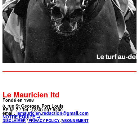
Le Mauricien ltd
Fondé en 1908
8, rue St Georges, Port Louis
BP N° 7 / Tel : (230) 207 8200
email:
lemauricien.redaction@gmail.com
NOTRE ÉQUIPE →
DISCLAIMER
/
PRIVACY POLICY
/
ABONNEMENT