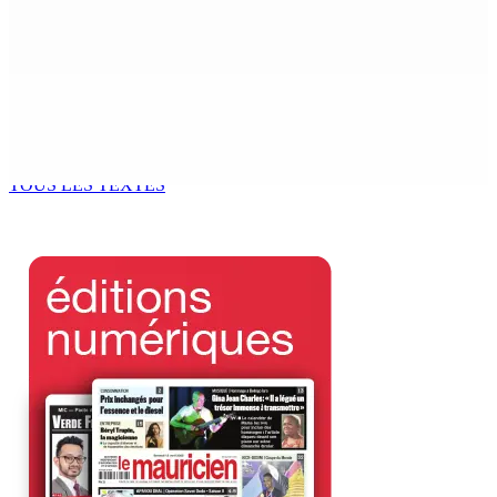
NAFCO : Concours national de débat prévu le jeudi 13
6 Août 2026 14h00
Kugan Parapen, Junior Minister à la Sécurité sociale «
Le processus de décolonisation est toujours inachevé
»
6 Août 2026 13h00
TOUS LES TEXTES