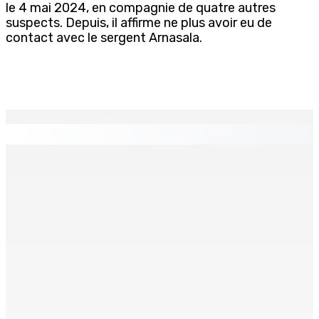
le 4 mai 2024, en compagnie de quatre autres
suspects. Depuis, il affirme ne plus avoir eu de
contact avec le sergent Arnasala.
EN CONTINU
↻
TPLink Open Day :MT récompensée pour l’innovation en
matière de wi-fi résidentiel
7 Août 2026 19h00
Fléaux sociaux | Conseil des Religions : Mobilisation
nationale en faveur de l’éducation civique et des
valeurs citoyennes
7 Août 2026 18h00