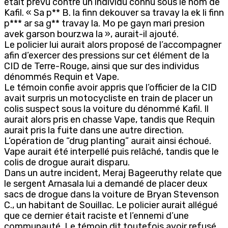
était prévu contre un individu connu sous le nom de
Kafil. « Sa p** B. la finn dekouver sa travay la ek li finn
p*** ar sa g** travay la. Mo pe gayn mari presion
avek garson bourzwa la », aurait-il ajouté.
Le policier lui aurait alors proposé de l’accompagner
afin d’exercer des pressions sur cet élément de la
CID de Terre-Rouge, ainsi que sur des individus
dénommés Requin et Vape.
Le témoin confie avoir appris que l’officier de la CID
avait surpris un motocycliste en train de placer un
colis suspect sous la voiture du dénommé Kafil. Il
aurait alors pris en chasse Vape, tandis que Requin
aurait pris la fuite dans une autre direction.
L’opération de “drug planting” aurait ainsi échoué.
Vape aurait été interpellé puis relâché, tandis que le
colis de drogue aurait disparu.
Dans un autre incident, Meraj Bageeruthy relate que
le sergent Arnasala lui a demandé de placer deux
sacs de drogue dans la voiture de Bryan Stevenson
C., un habitant de Souillac. Le policier aurait allégué
que ce dernier était raciste et l’ennemi d’une
communauté. Le témoin dit toutefois avoir refusé