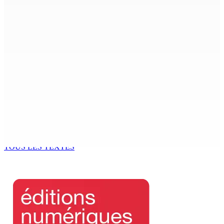
7 Août 2026 15h00
Beyond Westminster: The Sydney Pierre episode and
Mauritius’ Second Constitutional Conversation
7 Août 2026 15h00
Franco Quirin : « Une position de stricte neutralité »
7 Août 2026 12h00
Océan Indien | Saisie de 157,5 kg de drogue : L’ex-JM
prend ses distances de la SUV et du gandia
7 Août 2026 11h49
TOUS LES TEXTES