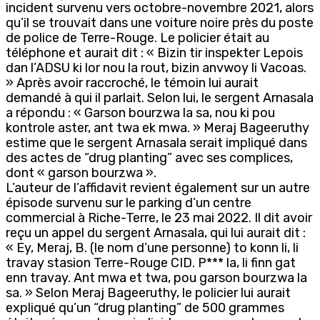
incident survenu vers octobre-novembre 2021, alors
qu’il se trouvait dans une voiture noire près du poste
de police de Terre-Rouge. Le policier était au
téléphone et aurait dit : « Bizin tir inspekter Lepois
dan l’ADSU ki lor nou la rout, bizin anvwoy li Vacoas.
» Après avoir raccroché, le témoin lui aurait
demandé à qui il parlait. Selon lui, le sergent Arnasala
a répondu : « Garson bourzwa la sa, nou ki pou
kontrole aster, ant twa ek mwa. » Meraj Bageeruthy
estime que le sergent Arnasala serait impliqué dans
des actes de “drug planting” avec ses complices,
dont « garson bourzwa ».
L’auteur de l’affidavit revient également sur un autre
épisode survenu sur le parking d’un centre
commercial à Riche-Terre, le 23 mai 2022. Il dit avoir
reçu un appel du sergent Arnasala, qui lui aurait dit :
« Ey, Meraj, B. (le nom d’une personne) to konn li, li
travay stasion Terre-Rouge CID. P*** la, li finn gat
enn travay. Ant mwa et twa, pou garson bourzwa la
sa. » Selon Meraj Bageeruthy, le policier lui aurait
expliqué qu’un “drug planting” de 500 grammes