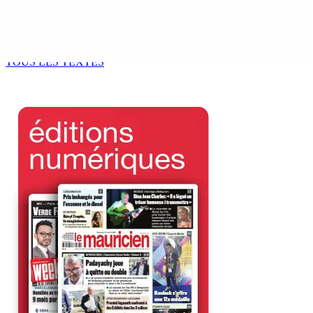
Océan Indien | Saisie de 157,5 kg de drogue : L’ex-JM
prend ses distances de la SUV et du gandia
7 Août 2026 11h49
TOUS LES TEXTES