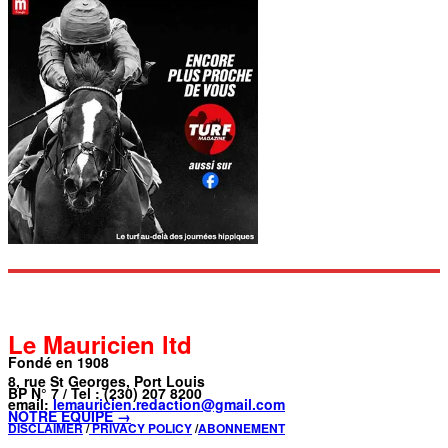
Le Mauricien ltd
Fondé en 1908
8, rue St Georges, Port Louis
BP N° 7 / Tel : (230) 207 8200
email:
lemauricien.redaction@gmail.com
NOTRE ÉQUIPE →
DISCLAIMER
/
PRIVACY POLICY
/
ABONNEMENT